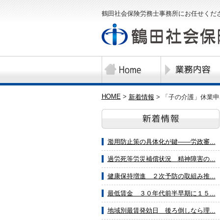
鶴田社会保険労務士事務所にお任せくだ
HOME
>
新着情報
>
「子の介護」休業申
濫用防止策の具体化が鍵――労政審...
過労死等労災補償状況 精神障害の...
健康保持増進 ２次予防の取組み推...
最低賃金 ３０年代前半早期に１５...
地域別最賃発効日 後ろ倒しなら理...