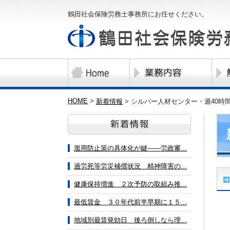
鶴田社会保険労務士事務所にお任せください。
HOME
>
新着情報
>
シルバー人材センター・週40時
濫用防止策の具体化が鍵――労政審...
過労死等労災補償状況 精神障害の...
健康保持増進 ２次予防の取組み推...
最低賃金 ３０年代前半早期に１５...
地域別最賃発効日 後ろ倒しなら理...