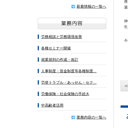
厚
新着情報の一覧へ
週
神
生
労務相談と労務環境改善
今
各種セミナー開催
就業規則の作成・改訂
人事制度・賃金制度等各種制度...
労使トラブル・あっせん・セク...
労働保険・社会保険の手続き
中高齢者活用
業務内容の一覧へ