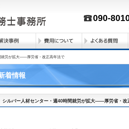
090-801
間就労が拡大――厚労省・改正高年法で
新着情報
シルバー人材センター・週40時間就労が拡大――厚労省・改