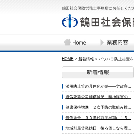
鶴田社会保険労務士事務所にお任せくだ
HOME
>
新着情報
>
パワハラ防止措置を
濫用防止策の具体化が鍵――労政審...
過労死等労災補償状況 精神障害の...
健康保持増進 ２次予防の取組み推...
最低賃金 ３０年代前半早期に１５...
地域別最賃発効日 後ろ倒しなら理...