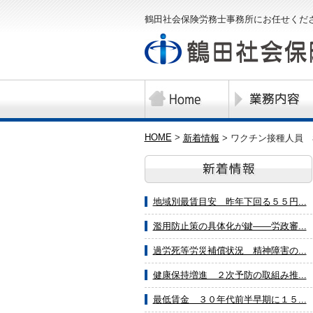
鶴田社会保険労務士事務所にお任せくだ
HOME
>
新着情報
>
ワクチン接種人員 
地域別最賃目安 昨年下回る５５円...
濫用防止策の具体化が鍵――労政審...
過労死等労災補償状況 精神障害の...
健康保持増進 ２次予防の取組み推...
最低賃金 ３０年代前半早期に１５...