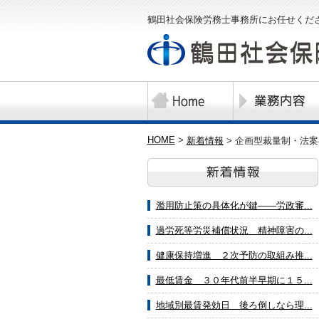
鶴田社会保険労務士事務所にお任せくだ
HOME
>
新着情報
>
企画型裁量制・法案
濫用防止策の具体化が鍵――労政審...
過労死等労災補償状況 精神障害の...
健康保持増進 ２次予防の取組み推...
最低賃金 ３０年代前半早期に１５...
地域別最賃発効日 後ろ倒しなら理...