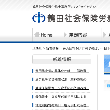
鶴田社会保険労務士事務所にお任せください。
HOME
>
新着情報
>
夫の給料44.4万円で横ばい―日本
濫用防止策の具体化が鍵――労政審...
過労死等労災補償状況 精神障害の...
健康保持増進 ２次予防の取組み推...
最低賃金 ３０年代前半早期に１５...
地域別最賃発効日 後ろ倒しなら理...