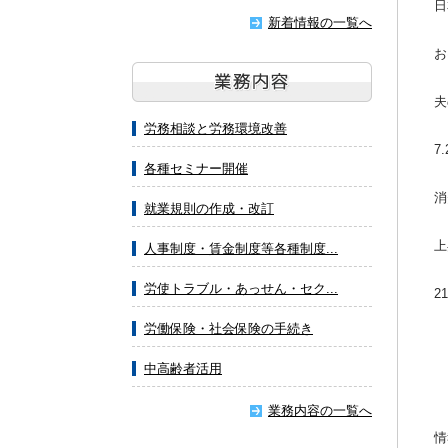
日
新着情報の一覧へ
お
夫
労務相談と労務環境改善
7
各種セミナー開催
消
就業規則の作成・改訂
上
人事制度・賃金制度等各種制度...
労使トラブル・あっせん・セク...
2
労働保険・社会保険の手続き
中高齢者活用
業務内容の一覧へ
情