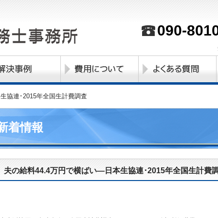
090-801
生協連･2015年全国生計費調査
新着情報
夫の給料44.4万円で横ばい―日本生協連･2015年全国生計費