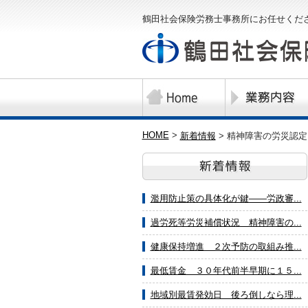
鶴田社会保険労務士事務所にお任せくだ
HOME
>
新着情報
>
精神障害の労災認定
濫用防止策の具体化が鍵――労政審...
過労死等労災補償状況 精神障害の...
健康保持増進 ２次予防の取組み推...
最低賃金 ３０年代前半早期に１５...
地域別最賃発効日 後ろ倒しなら理...