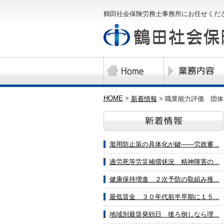
鶴田社会保険労務士事務所にお任せくだ
HOME
>
新着情報
>
職業能力評価 団体
濫用防止策の具体化が鍵――労政審...
過労死等労災補償状況 精神障害の...
健康保持増進 ２次予防の取組み推...
最低賃金 ３０年代前半早期に１５...
地域別最賃発効日 後ろ倒しなら理...