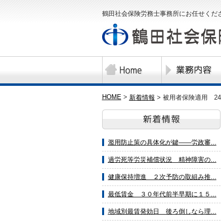
鶴田社会保険労務士事務所にお任せくだ
HOME
>
新着情報
>
被用者保険適用 2
濫用防止策の具体化が鍵――労政審...
過労死等労災補償状況 精神障害の...
健康保持増進 ２次予防の取組み推...
最低賃金 ３０年代前半早期に１５...
地域別最賃発効日 後ろ倒しなら理...