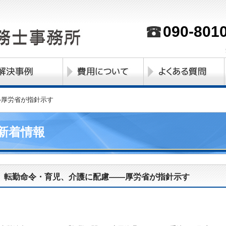
090-801
―厚労省が指針示す
新着情報
転勤命令・育児、介護に配慮――厚労省が指針示す