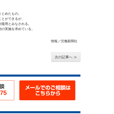
。
まとめたもの。
ことができるが、
利濫用とみなされる。
勤の実施を求めている。
情報／労働新聞社
次の記事へ
975