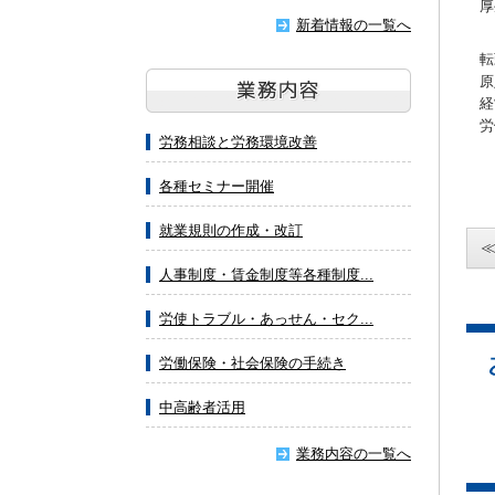
厚
新着情報の一覧へ
転
原
経
労
労務相談と労務環境改善
各種セミナー開催
就業規則の作成・改訂
人事制度・賃金制度等各種制度...
労使トラブル・あっせん・セク...
労働保険・社会保険の手続き
中高齢者活用
業務内容の一覧へ