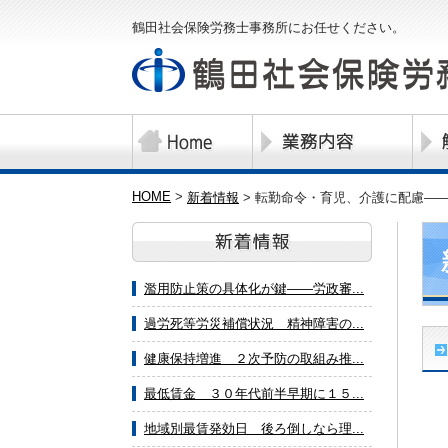
鶴田社会保険労務士事務所にお任せください。
HOME
>
新着情報
>
転勤命令・育児、介護に配慮―
濫用防止策の具体化が鍵――労政審...
過労死等労災補償状況 精神障害の...
健康保持増進 ２次予防の取組み推...
最低賃金 ３０年代前半早期に１５...
地域別最賃発効日 後ろ倒しなら理...