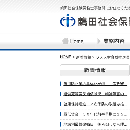
鶴田社会保険労務士事務所にお任せくだ
HOME
>
新着情報
>
ＤＸ人材育成推進員
濫用防止策の具体化が鍵――労政審...
過労死等労災補償状況 精神障害の...
健康保持増進 ２次予防の取組み推...
最低賃金 ３０年代前半早期に１５...
地域別最賃発効日 後ろ倒しなら理...